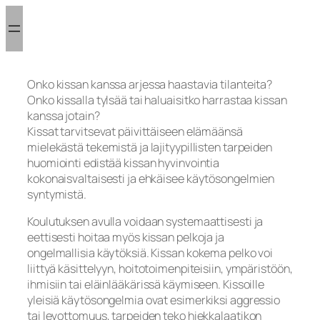
Siirry
sisältöön
Onko kissan kanssa arjessa haastavia tilanteita?
Onko kissalla tylsää tai haluaisitko harrastaa kissan
kanssa jotain?
Kissat tarvitsevat päivittäiseen elämäänsä
mielekästä tekemistä ja lajityypillisten tarpeiden
huomiointi edistää kissan hyvinvointia
kokonaisvaltaisesti ja ehkäisee käytösongelmien
syntymistä.
Koulutuksen avulla voidaan systemaattisesti ja
eettisesti hoitaa myös kissan pelkoja ja
ongelmallisia käytöksiä. Kissan kokema pelko voi
liittyä käsittelyyn, hoitotoimenpiteisiin, ympäristöön,
ihmisiin tai eläinlääkärissä käymiseen. Kissoille
yleisiä käytösongelmia ovat esimerkiksi aggressio
tai levottomuus, tarpeiden teko hiekkalaatikon