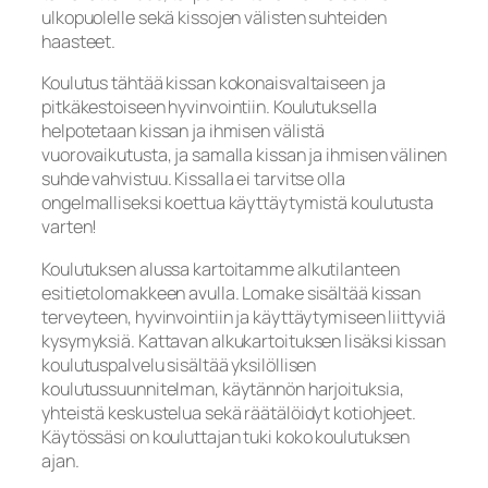
ulkopuolelle sekä kissojen välisten suhteiden
haasteet.
Koulutus tähtää kissan kokonaisvaltaiseen ja
pitkäkestoiseen hyvinvointiin. Koulutuksella
helpotetaan kissan ja ihmisen välistä
vuorovaikutusta, ja samalla kissan ja ihmisen välinen
suhde vahvistuu. Kissalla ei tarvitse olla
ongelmalliseksi koettua käyttäytymistä koulutusta
varten!
Koulutuksen alussa kartoitamme alkutilanteen
esitietolomakkeen avulla. Lomake sisältää kissan
terveyteen, hyvinvointiin ja käyttäytymiseen liittyviä
kysymyksiä. Kattavan alkukartoituksen lisäksi kissan
koulutuspalvelu sisältää yksilöllisen
koulutussuunnitelman, käytännön harjoituksia,
yhteistä keskustelua sekä räätälöidyt kotiohjeet.
Käytössäsi on kouluttajan tuki koko koulutuksen
ajan.