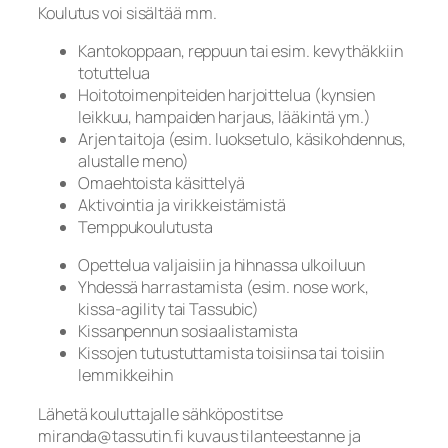
Koulutus voi sisältää mm.
Kantokoppaan, reppuun tai esim. kevythäkkiin
totuttelua
Hoitotoimenpiteiden harjoittelua (kynsien
leikkuu, hampaiden harjaus, lääkintä ym.)
Arjen taitoja (esim. luoksetulo, käsikohdennus,
alustalle meno)
Omaehtoista käsittelyä
Aktivointia ja virikkeistämistä
Temppukoulutusta
Opettelua valjaisiin ja hihnassa ulkoiluun
Yhdessä harrastamista (esim. nose work,
kissa-agility tai Tassubic)
Kissanpennun sosiaalistamista
Kissojen tutustuttamista toisiinsa tai toisiin
lemmikkeihin
Lähetä kouluttajalle sähköpostitse
miranda@tassutin.fi
kuvaus tilanteestanne ja