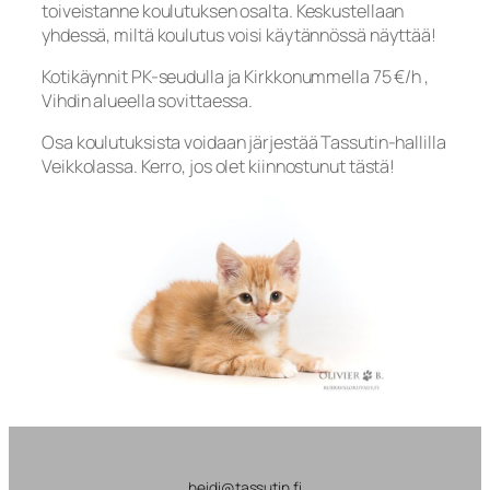
toiveistanne koulutuksen osalta. Keskustellaan
yhdessä, miltä koulutus voisi käytännössä näyttää!
Kotikäynnit PK-seudulla ja Kirkkonummella 75 €/h ,
Vihdin alueella sovittaessa.
Osa koulutuksista voidaan järjestää Tassutin-hallilla
Veikkolassa. Kerro, jos olet kiinnostunut tästä!
heidi@tassutin.fi