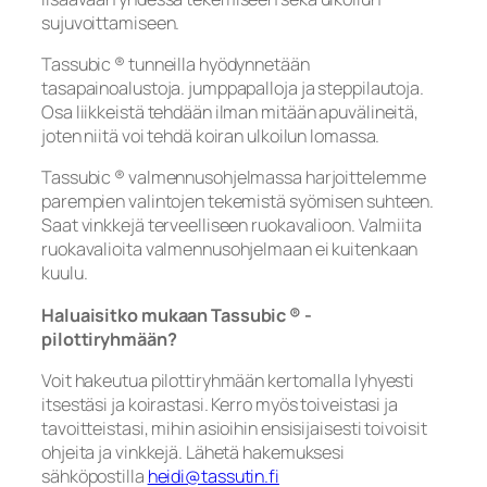
sujuvoittamiseen.
Tassubic ® tunneilla hyödynnetään
tasapainoalustoja. jumppapalloja ja steppilautoja.
Osa liikkeistä tehdään ilman mitään apuvälineitä,
joten niitä voi tehdä koiran ulkoilun lomassa.
Tassubic ® valmennusohjelmassa harjoittelemme
parempien valintojen tekemistä syömisen suhteen.
Saat vinkkejä terveelliseen ruokavalioon. Valmiita
ruokavalioita valmennusohjelmaan ei kuitenkaan
kuulu.
Haluaisitko mukaan Tassubic ® -
pilottiryhmään?
Voit hakeutua pilottiryhmään kertomalla lyhyesti
itsestäsi ja koirastasi. Kerro myös toiveistasi ja
tavoitteistasi, mihin asioihin ensisijaisesti toivoisit
ohjeita ja vinkkejä. Lähetä hakemuksesi
sähköpostilla
heidi@tassutin.fi