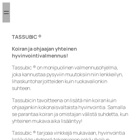
Siirry
sisältöön
TASSUBIC ®
Koiran ja ohjaajan yhteinen
hyvinvointivalmennus!
Tassubic ® on monipuolinen valmennusohjelma,
joka kannustaa pysyviin muutoksiin niin lenkkeilyn,
lihaskuntoharjoitteiden kuin ruokavalionkin
suhteen.
Tassubicin tavoitteena on lisätä niin koiran kuin
ohjaajankin kokonaisvaltaista hyvinvointia. Samalla
se parantaa koiran ja omistajan välistä suhdetta, kun
yhteinen mukava aika lisääntyy!
Tassubic ® tarjoaa vinkkejä mukavaan, hyvinvointia
lisäävään yhdessä tekemiseen sekä ulkoilun