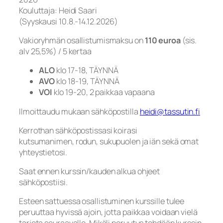
Kouluttaja: Heidi Saari
(Syyskausi 10.8.-14.12.2026)
Vakioryhmän osallistumismaksu on
110 euroa
(sis.
alv 25,5%) / 5 kertaa
ALO
klo 17-18, TÄYNNÄ
AVO
klo 18-19, TÄYNNÄ
VOI
klo 19-20, 2 paikkaa vapaana
Ilmoittaudu mukaan sähköpostilla
heidi@tassutin.fi
Kerrothan sähköpostissasi koirasi
kutsumanimen, rodun, sukupuolen ja iän sekä omat
yhteystietosi.
Saat ennen kurssin/kauden alkua ohjeet
sähköpostiisi.
Esteen sattuessa osallistuminen kurssille tulee
peruuttaa hyvissä ajoin, jotta paikkaa voidaan vielä