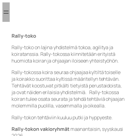
Siirry
sisältöön
Rally-toko
Rally-toko on lajina yhdistelmä tokoa, agilitya ja
koiratanssia. Rally-tokossa kiinnitetään erityistä
huomiota koiran ja ohjaajan iloiseen yhteistyöhön.
Rally-tokossa koira seuraa ohjaajaa kyltiltä toiselle
ja koirakko suorittaa kyltissä määritellyn tehtävän.
Tehtävät koostuvat pitkälti tietyistä perustaidoista,
ja ovat näiden erilaisia yhdistelmiä. Rally-tokossa
koiran tulee osata seurata ja tehdä tehtäviä ohjaajan
molemmilla puolilla, vasemmalla ja oikealla.
Rally-tokon tehtäviin kuuluu putki ja hyppyeste.
Rally-tokon vakioryhmät
maanantaisin, syyskausi
2026