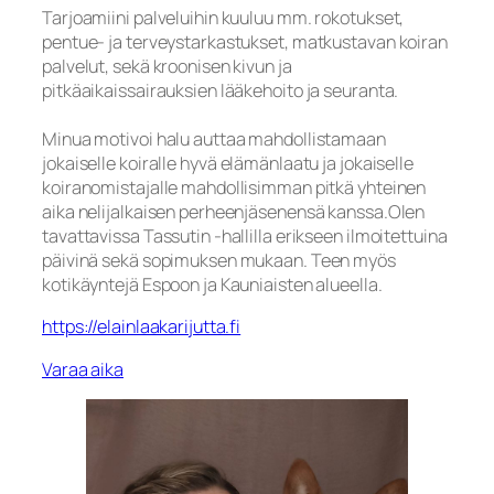
Tarjoamiini palveluihin kuuluu mm. rokotukset,
pentue- ja terveystarkastukset, matkustavan koiran
palvelut, sekä kroonisen kivun ja
pitkäaikaissairauksien lääkehoito ja seuranta.
Minua motivoi halu auttaa mahdollistamaan
jokaiselle koiralle hyvä elämänlaatu ja jokaiselle
koiranomistajalle mahdollisimman pitkä yhteinen
aika nelijalkaisen perheenjäsenensä kanssa.Olen
tavattavissa Tassutin -hallilla erikseen ilmoitettuina
päivinä sekä sopimuksen mukaan. Teen myös
kotikäyntejä Espoon ja Kauniaisten alueella.
https://elainlaakarijutta.fi
Varaa aika