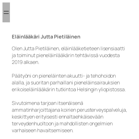
Siirry
sisältöön
Eläinlääkäri Jutta Pietiläinen
Olen Jutta Pietiläinen, eläinlääketieteen lisensiaatti
ja toiminut pieneläinlääkärin tehtävissä vuodesta
2019 alkaen.
Päätyöni on pieneläinten akuutti- ja tehohoidon
alalla, ja suoritan parhaillani pieneläinsairauksien
erikoiseläinlääkärin tutkintoa Helsingin yliopistossa.
Sivutoimena tarjoan itsenäisenä
ammatinharjoittajana koirien perusterveyspalveluja,
keskittyen erityisesti ennaltaehkäisevään
terveydenhuoltoon ja mahdollisten ongelmien
varhaiseen havaitsemiseen.