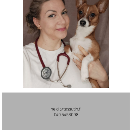
heidi@tassutin.fi
040 5453098