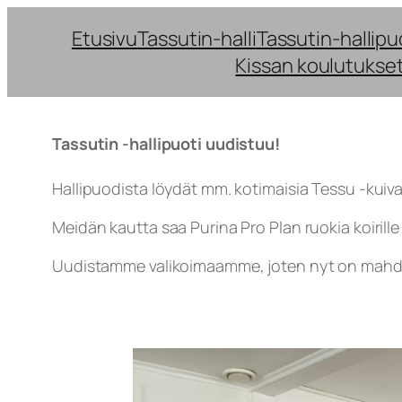
Siirry
Etusivu
Tassutin-halli
Tassutin-hallipu
sisältöön
Kissan koulutukse
Tassutin -hallipuoti uudistuu!
Hallipuodista löydät mm. kotimaisia Tessu -kuiva
Meidän kautta saa Purina Pro Plan ruokia koirille 
Uudistamme valikoimaamme, joten nyt on mahdoll