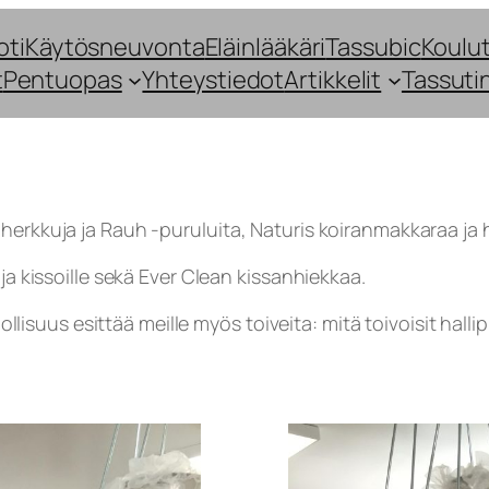
oti
Käytösneuvonta
Eläinlääkäri
Tassubic
Koulut
t
Pentuopas
Yhteystiedot
Artikkelit
Tassuti
herkkuja ja Rauh -puruluita, Naturis koiranmakkaraa ja 
ja kissoille sekä Ever Clean kissanhiekkaa.
isuus esittää meille myös toiveita: mitä toivoisit hal