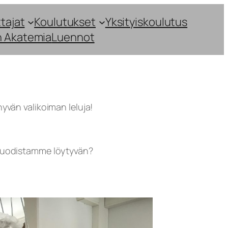
tajat
Koulutukset
Yksityiskoulutus
n Akatemia
Luennot
hyvän valikoiman leluja!
lipuodistamme löytyvän?