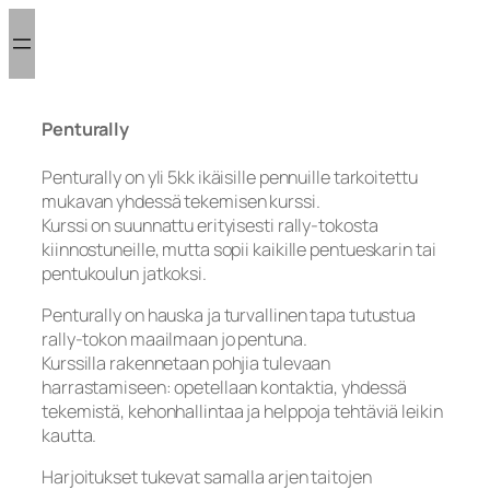
Siirry
sisältöön
Penturally
Penturally on yli 5kk ikäisille pennuille tarkoitettu
mukavan yhdessä tekemisen kurssi.
Kurssi on suunnattu erityisesti rally-tokosta
kiinnostuneille, mutta sopii kaikille pentueskarin tai
pentukoulun jatkoksi.
Penturally on hauska ja turvallinen tapa tutustua
rally-tokon maailmaan jo pentuna.
Kurssilla rakennetaan pohjia tulevaan
harrastamiseen: opetellaan kontaktia, yhdessä
tekemistä, kehonhallintaa ja helppoja tehtäviä leikin
kautta.
Harjoitukset tukevat samalla arjen taitojen