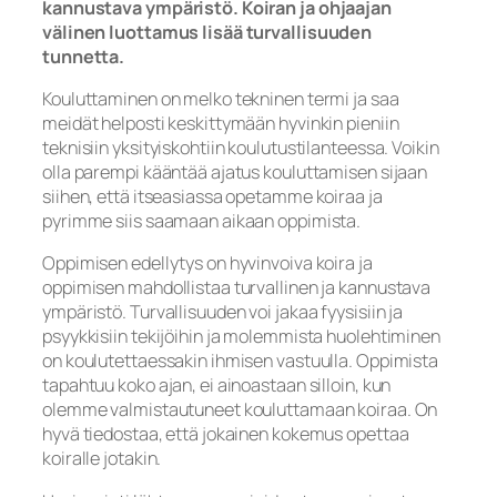
kannustava ympäristö. Koiran ja ohjaajan
välinen luottamus lisää turvallisuuden
tunnetta.
Kouluttaminen on melko tekninen termi ja saa
meidät helposti keskittymään hyvinkin pieniin
teknisiin yksityiskohtiin koulutustilanteessa. Voikin
olla parempi kääntää ajatus kouluttamisen sijaan
siihen, että itseasiassa opetamme koiraa ja
pyrimme siis saamaan aikaan oppimista.
Oppimisen edellytys on hyvinvoiva koira ja
oppimisen mahdollistaa turvallinen ja kannustava
ympäristö. Turvallisuuden voi jakaa fyysisiin ja
psyykkisiin tekijöihin ja molemmista huolehtiminen
on koulutettaessakin ihmisen vastuulla. Oppimista
tapahtuu koko ajan, ei ainoastaan silloin, kun
olemme valmistautuneet kouluttamaan koiraa. On
hyvä tiedostaa, että jokainen kokemus opettaa
koiralle jotakin.