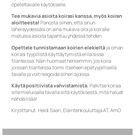
opeteltavalle käytökselle.
Tee mukavia asioita koirasi kanssa, myös koiran
aloitteesta!
Panosta siihen, että sinun
läheisyydessäsi on aina mukava olla ja koiralle
mieluisia asioita tapahtuu yhdessä tehden.
Opettele tunnistamaan koirien elekieltä
ja oman
koirasi tyypillistä käyttäytymistä erilaisissa
tilanteissa. Näin huomaat herkemmin, jos koira
joissain tilanteissa toimii itselleen epätyypillisellä
tavalla ja voit reagoida siihen ajoissa.
Käytä positiivista vahvistamista.
Palkitse koiraa
sille mieluisalla tavalla siitä käytöksestä, mitä haluat
nähdä lisää!
Kirjoittanut: Heidi Saari, Eläintenkouluttaja AT, AmO