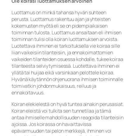
Ole koirasi luottamuksen arvoinen
Luottamus on minkä tahansa hyvän suhteen
perusta. Luottamus rakentuu ajan ja yhteisten
kokemusten myötä eli se on pidempiaikaisen
toiminnan tulosta. Luottamus ansaitaan eli ihmisen
toiminnan tulisi olla koiran luottamuksen arvoista.
Luotettava ihminen ei tarkoituksella vie koiraa sille
liian vaikeisiin tilanteisiin, ja ennakoimattomien
vaikeiden tilanteiden osuessa kohdalle, tukee koiraa
tilanteesta selviytymisessä. Luotettava ihminen ei
yllätä tai huijaa eikä varsinkaan pelottele koiraa.
Hyvänä käytännön ohjenuorana ihmisen toiminnalle
toimivatkin johdonmukaisuus, reiluus ja
ennakoitavuus.
Koiran elekielestä on hyvä tuntea ainakin perusasiat.
Koiran eleistä voi tulkita sen tunnetilaa ja tämä
antaa ihmiselle mahdollisuuden reagoida tilanteisiin
ajoissa. Jos koirassa on havaittavissa
epävarmuuden tai pelon merkkejä, ihminen voi