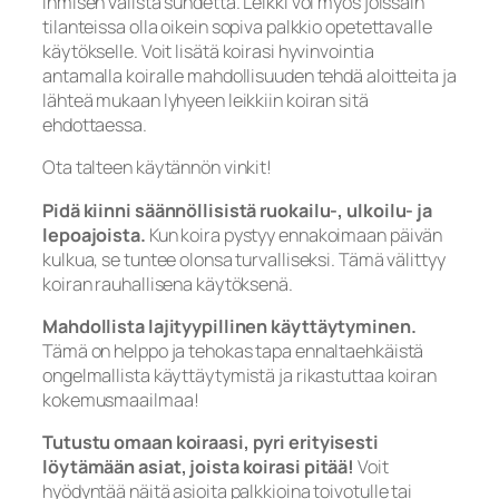
ihmisen välistä suhdetta. Leikki voi myös joissain
tilanteissa olla oikein sopiva palkkio opetettavalle
käytökselle. Voit lisätä koirasi hyvinvointia
antamalla koiralle mahdollisuuden tehdä aloitteita ja
lähteä mukaan lyhyeen leikkiin koiran sitä
ehdottaessa.
Ota talteen käytännön vinkit!
Pidä kiinni säännöllisistä ruokailu-, ulkoilu- ja
lepoajoista.
Kun koira pystyy ennakoimaan päivän
kulkua, se tuntee olonsa turvalliseksi. Tämä välittyy
koiran rauhallisena käytöksenä.
Mahdollista lajityypillinen käyttäytyminen.
Tämä on helppo ja tehokas tapa ennaltaehkäistä
ongelmallista käyttäytymistä ja rikastuttaa koiran
kokemusmaailmaa!
Tutustu omaan koiraasi, pyri erityisesti
löytämään asiat, joista koirasi pitää!
Voit
hyödyntää näitä asioita palkkioina toivotulle tai