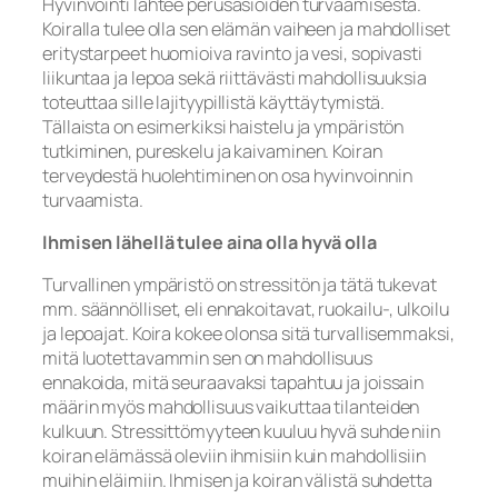
Hyvinvointi lähtee perusasioiden turvaamisesta.
Koiralla tulee olla sen elämän vaiheen ja mahdolliset
eritystarpeet huomioiva ravinto ja vesi, sopivasti
liikuntaa ja lepoa sekä riittävästi mahdollisuuksia
toteuttaa sille lajityypillistä käyttäytymistä.
Tällaista on esimerkiksi haistelu ja ympäristön
tutkiminen, pureskelu ja kaivaminen. Koiran
terveydestä huolehtiminen on osa hyvinvoinnin
turvaamista.
Ihmisen lähellä tulee aina olla hyvä olla
Turvallinen ympäristö on stressitön ja tätä tukevat
mm. säännölliset, eli ennakoitavat, ruokailu-, ulkoilu
ja lepoajat. Koira kokee olonsa sitä turvallisemmaksi,
mitä luotettavammin sen on mahdollisuus
ennakoida, mitä seuraavaksi tapahtuu ja joissain
määrin myös mahdollisuus vaikuttaa tilanteiden
kulkuun. Stressittömyyteen kuuluu hyvä suhde niin
koiran elämässä oleviin ihmisiin kuin mahdollisiin
muihin eläimiin. Ihmisen ja koiran välistä suhdetta