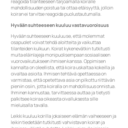
reagoida tilanteeseen tarjoamalla koiralle
mahdollisuuden poistua tai ottaa etäisyyttä, jolloin
koiran ei tarvitse reagoida puolustautumalla.
Hyvään suhteeseen kuuluu vastavuoroisuus
Hyvään suhteeseen kuuluu se, että molemmat
osapuolet voivat tehdä aloitteita ja vaikuttaa
tilanteiden kulkuun. Koirat kykenevätkin tutkitusti
muita eläinlajeja monipuolisempaan sosiaaliseen
vuorovaikutukseen ihmisen kanssa. Oppimisen
kannalta on oleellista, että koira uskaltaa kokeilla ja
oivaltaa asioita. Ihmisen tehtävä opettaessa on
varmistaa, että opetettava asia on pilkottu riittävän
pieniin osiin, jotta koiralla on mahdollisuus onnistua.
Ihminen kannustaa, tarvittaessa auttaa ja tietysti
palkitsee koiraa oikeasta oivalluksesta sille
mieluisalla tavalla.
Leikki kuuluu koirilla jokaiseen elämän vaiheeseen ja
leikin tiedetään tutkitusti vahvistavan koiran ja