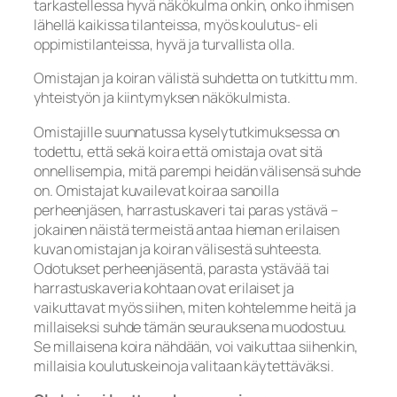
tarkastellessa hyvä näkökulma onkin, onko ihmisen
lähellä kaikissa tilanteissa, myös koulutus- eli
oppimistilanteissa, hyvä ja turvallista olla.
Omistajan ja koiran välistä suhdetta on tutkittu mm.
yhteistyön ja kiintymyksen näkökulmista.
Omistajille suunnatussa kyselytutkimuksessa on
todettu, että sekä koira että omistaja ovat sitä
onnellisempia, mitä parempi heidän välisensä suhde
on. Omistajat kuvailevat koiraa sanoilla
perheenjäsen, harrastuskaveri tai paras ystävä –
jokainen näistä termeistä antaa hieman erilaisen
kuvan omistajan ja koiran välisestä suhteesta.
Odotukset perheenjäsentä, parasta ystävää tai
harrastuskaveria kohtaan ovat erilaiset ja
vaikuttavat myös siihen, miten kohtelemme heitä ja
millaiseksi suhde tämän seurauksena muodostuu.
Se millaisena koira nähdään, voi vaikuttaa siihenkin,
millaisia koulutuskeinoja valitaan käytettäväksi.